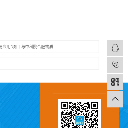
热烈祝贺我司“工业园区多污染物排放通量在线监测技术研发与应用”项目 与中科院合肥物质科学研究院顺利签约